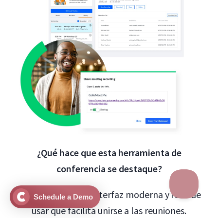
¿Qué hace que esta herramienta de
conferencia se destaque?
Join.me
tiene una interfaz moderna y fácil de
Schedule a Demo
usar que facilita unirse a las reuniones.