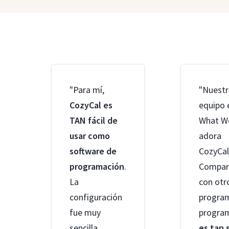
"Para mí,
"Nuest
CozyCal es
equipo 
TAN fácil de
What W
usar como
adora
software de
CozyCal
programación
.
Compa
La
con otr
configuración
progra
fue muy
progra
sencilla.
es tan 