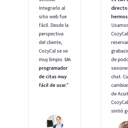
Integrarlo al
directo
sitio web fue
hermos
fácil. Desde la
Usamo
perspectiva
CozyCal
del cliente,
reserva
CozyCal se ve
grabaci
muy limpio.
Un
de podc
programador
sesione
de citas muy
chat. C
fácil de usar.
"
cambia
de Acui
CozyCal
sintió g