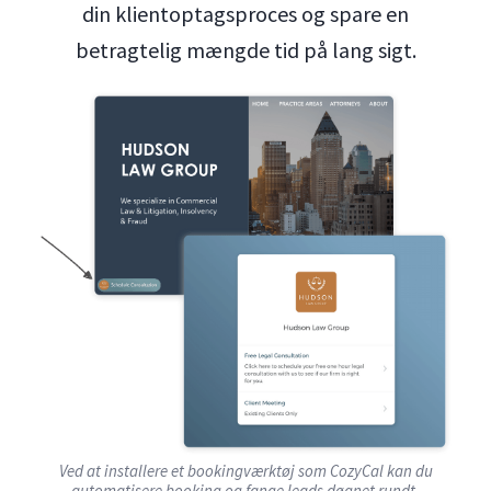
din klientoptagsproces og spare en
betragtelig mængde tid på lang sigt.
Ved at installere et bookingværktøj som CozyCal kan du
automatisere booking og fange leads døgnet rundt.