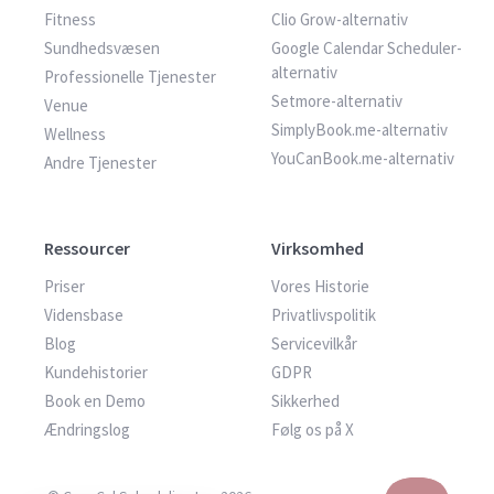
Fitness
Clio Grow-alternativ
Sundhedsvæsen
Google Calendar Scheduler-
alternativ
Professionelle Tjenester
Setmore-alternativ
Venue
SimplyBook.me-alternativ
Wellness
YouCanBook.me-alternativ
Andre Tjenester
Ressourcer
Virksomhed
Priser
Vores Historie
Vidensbase
Privatlivspolitik
Blog
Servicevilkår
Kundehistorier
GDPR
Book en Demo
Sikkerhed
Ændringslog
Følg os på X