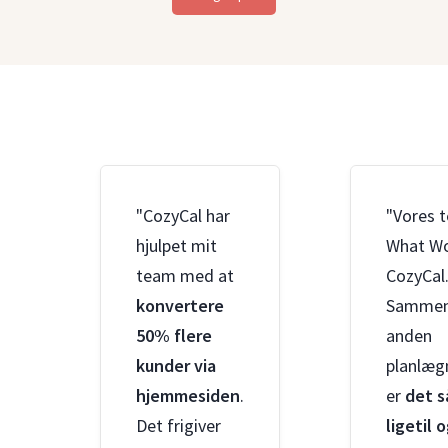
"CozyCal har
"Vores 
hjulpet mit
What Wo
team med at
CozyCal
konvertere
Sammen
50% flere
anden
kunder via
planlæg
hjemmesiden
.
er
det s
Det frigiver
ligetil 