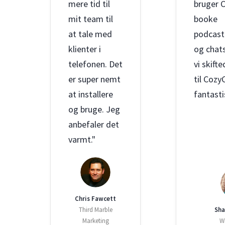
mere tid til
bruger C
mit team til
booke
at tale med
podcast
klienter i
og chat
telefonen. Det
vi skift
er super nemt
til Cozy
at installere
fantasti
og bruge. Jeg
anbefaler det
varmt."
Chris Fawcett
Third Marble
Sha
Marketing
W