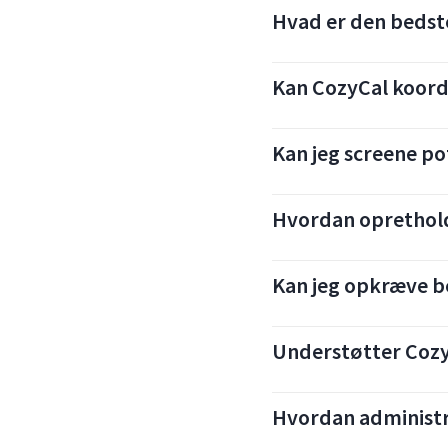
Hvad er den bedst
Kan CozyCal koor
Kan jeg screene po
Hvordan oprethold
Kan jeg opkræve be
Understøtter Cozy
Hvordan administre