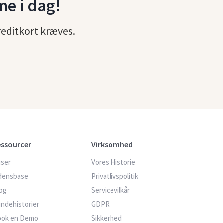
ne i dag!
reditkort kræves.
essourcer
Virksomhed
iser
Vores Historie
densbase
Privatlivspolitik
og
Servicevilkår
ndehistorier
GDPR
ook en Demo
Sikkerhed