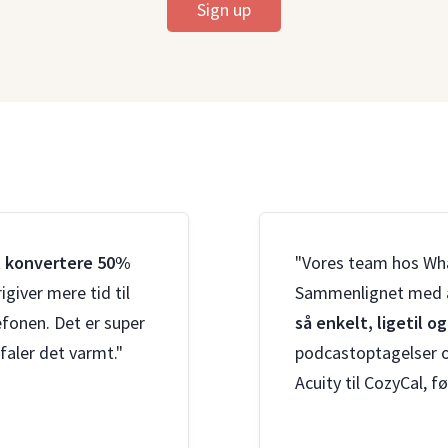
Sign up
t
konvertere 50%
"Vores team hos Wha
rigiver mere tid til
Sammenlignet med a
lefonen. Det er super
så enkelt, ligetil o
faler det varmt."
podcastoptagelser og
Acuity til CozyCal, f