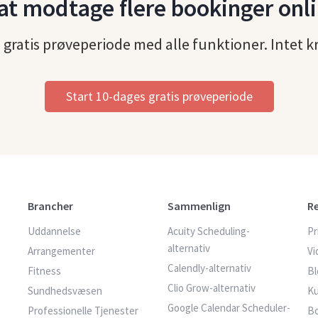
t modtage flere bookinger onli
gratis prøveperiode med alle funktioner. Intet k
Start 10-dages gratis prøveperiode
Brancher
Sammenlign
R
Uddannelse
Acuity Scheduling-
Pr
alternativ
Arrangementer
Vi
Calendly-alternativ
Fitness
Bl
Clio Grow-alternativ
Sundhedsvæsen
Ku
Google Calendar Scheduler-
Professionelle Tjenester
B