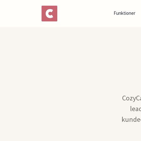
Funktioner
CozyCa
lea
kundeo