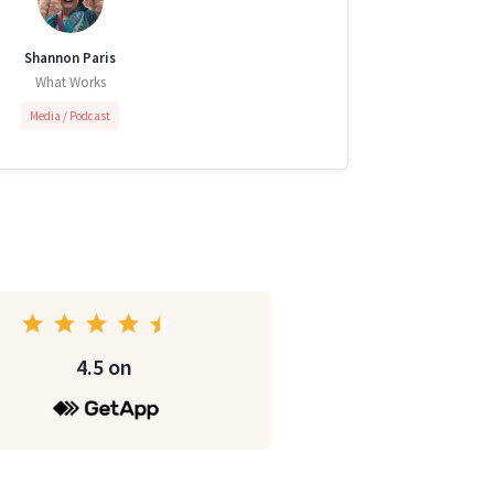
Shannon Paris
What Works
Media / Podcast
4.5 on