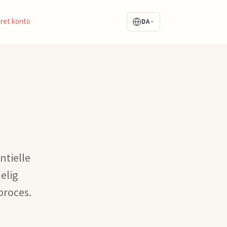
ret konto
DA
ntielle
elig
proces.