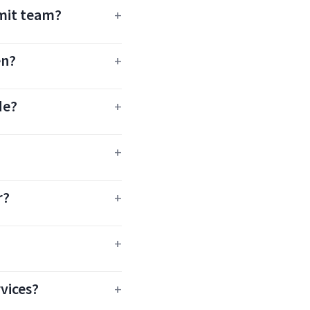
mit team?
en?
de?
r?
vices?