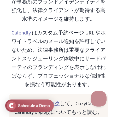
が事務所のブランドアイデンティティを
強化し、法律クライアントが期待する高
水準のイメージを維持します。
Calendly
はカスタム予約ページ URL やホ
ワイトラベルのメール通知を許可してい
ないため、法律事務所は重要なクライア
ントスケジューリング体験中にサードパ
ーティのブランディングを表示しなけれ
ばならず、プロフェッショナルな信頼性
を損なう可能性があります。
こちらをクリック
して、CozyCal と
Schedule a Demo
Calendly の比較についてもっと読む。