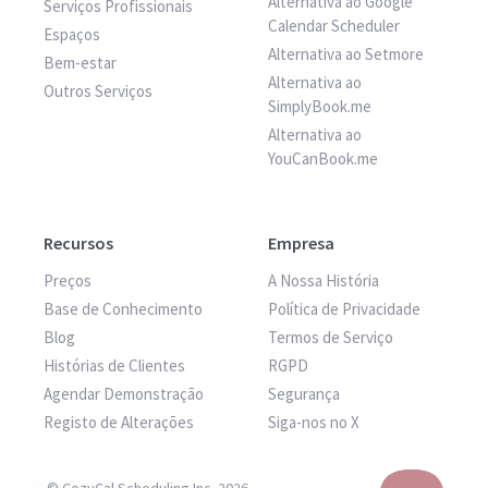
Alternativa ao Google
Serviços Profissionais
Calendar Scheduler
Espaços
Alternativa ao Setmore
Bem-estar
Alternativa ao
Outros Serviços
SimplyBook.me
Alternativa ao
YouCanBook.me
Recursos
Empresa
Preços
A Nossa História
Base de Conhecimento
Política de Privacidade
Blog
Termos de Serviço
Histórias de Clientes
RGPD
Agendar Demonstração
Segurança
Registo de Alterações
Siga-nos no X
© CozyCal Scheduling Inc. 2026