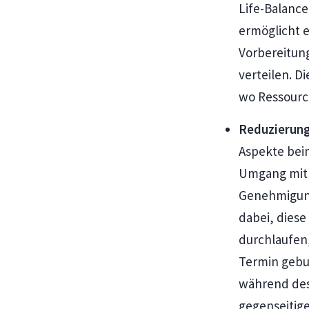
Life-Balance
ermöglicht e
Vorbereitung
verteilen. D
wo Ressource
Reduzierung
Aspekte bei
Umgang mit 
Genehmigungs
dabei, diese
durchlaufen,
Termin gebun
während des
gegenseitige