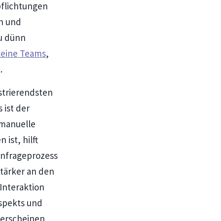
pflichtungen
en und
zu dünn
leine Teams
,
.
strierendsten
ist der
 manuelle
ist, hilft
Anfrageprozess
stärker an den
Interaktion
spekts und
terscheinen