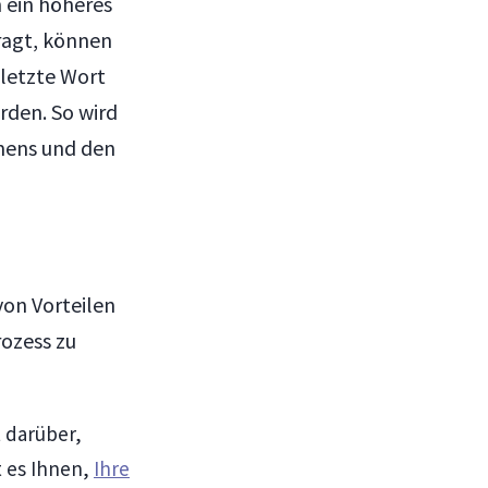
 ein höheres
ragt, können
 letzte Wort
den. So wird
hmens und den
von Vorteilen
rozess zu
 darüber,
 es Ihnen,
Ihre