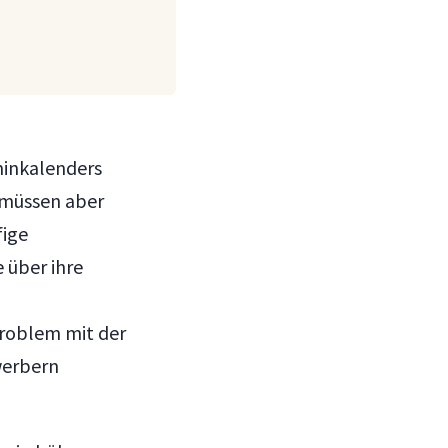
minkalenders
, müssen aber
fige
 über ihre
Problem mit der
werbern