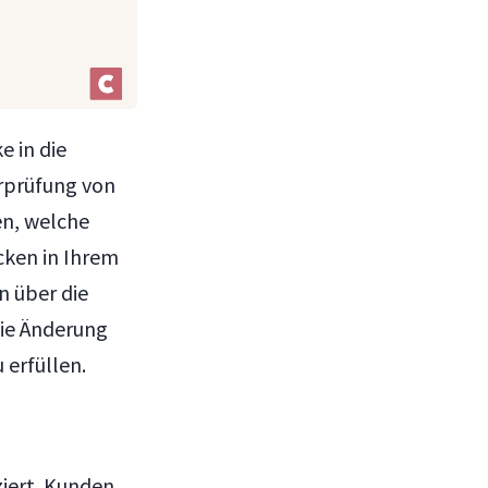
e in die
rprüfung von
en, welche
cken in Ihrem
n über die
die Änderung
 erfüllen.
ziert. Kunden