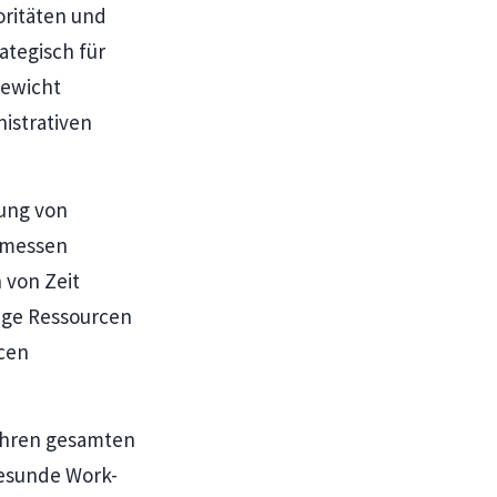
oritäten und
ategisch für
gewicht
istrativen
gung von
gemessen
 von Zeit
dige Ressourcen
cen
 Ihren gesamten
esunde Work-