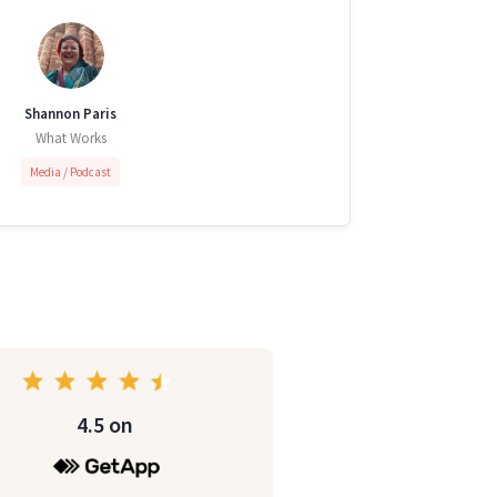
Shannon Paris
What Works
Media / Podcast
4.5 on