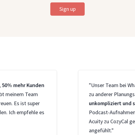
Sign up
,
50% mehr Kunden
"Unser Team bei Wha
gibt meinem Team
zu anderer Planungs
euen. Es ist super
unkompliziert und 
den. Ich empfehle es
Podcast-Aufnahmen u
Acuity zu CozyCal ge
angefühlt."