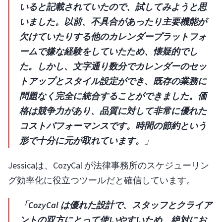
いると記載されていたので、試してみようと思
いました。以前、不具合があったり主要機能が
欠けていたりする他のカレンダープラットフォ
ームで嫌な経験をしていたため、懐疑的でし
た。しかし、文字通り数分でカレンダーのセッ
トアップとスタイル設定ができ、既存の業務に
問題なく完全に統合することができました。価
格は競争力があり、品質に対して非常に優れた
コストパフォーマンスです。時間の節約という
形で十分に元が取れています。
」
Jessicaは、CozyCal が法律事務所のスケジューリン
グ効率化に役立つツールだと確信しています。
「CozyCal は優れた設計で、スタッフとクライア
ントの双方にとって使いやすいため、絶対にお