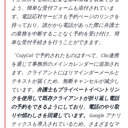
よう、簡単な受付フォームも添付されていま
す。電話応対サービスも予約ページのリンクを
持っており、誰かから電話があった際に弁護士
の業務を中断することなく予約を受け付け、簡
単な受付手続きを行うことができます。
「CozyCal で予約されたものはすべて、Clio連携
を通じて事務所のメインカレンダーに追加され
ます。クライアントにはリマインダーメールと
テキストが届くため、無断キャンセルが減少し
ています。
弁護士もプライベートイベントリン
クを使用して既存クライアントが折り返し電話
の予約をできるようにしており、電話のやり取
りや煩わしさを回避しています。
Google アナリ
ティクスも導入されているため、さまざまなマ