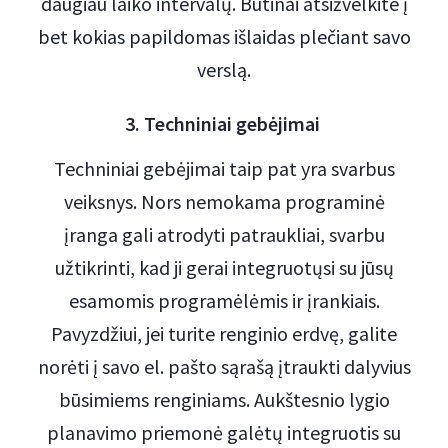
daugiau laiko intervalų. Būtinai atsižvelkite į
bet kokias papildomas išlaidas plečiant savo
verslą.
3. Techniniai gebėjimai
Techniniai gebėjimai taip pat yra svarbus
veiksnys. Nors nemokama programinė
įranga gali atrodyti patraukliai, svarbu
užtikrinti, kad ji gerai integruotųsi su jūsų
esamomis programėlėmis ir įrankiais.
Pavyzdžiui, jei turite renginio erdvę, galite
norėti į savo el. pašto sąrašą įtraukti dalyvius
būsimiems renginiams. Aukštesnio lygio
planavimo priemonė galėtų integruotis su