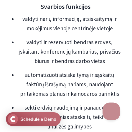
Svarbios funkcijos
valdyti narių informaciją, atsiskaitymą ir
mokėjimus vienoje centrinėje vietoje
valdyti ir rezervuoti bendras erdves,
įskaitant konferencijų kambarius, privačius
biurus ir bendras darbo vietas
automatizuoti atsiskaitymą ir sąskaitų
faktūrų išrašymą nariams, naudojant
pritaikomas planus ir kainodaros parinktis
sekti erdvių naudojimą ir panaudojimą
naudojant išsamias ataskaitų teikimo ir
Schedule a Demo
analizės galimybes