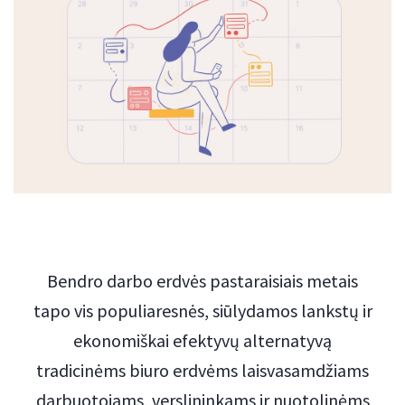
Bendro darbo erdvės pastaraisiais metais
tapo vis populiaresnės, siūlydamos lankstų ir
ekonomiškai efektyvų alternatyvą
tradicinėms biuro erdvėms laisvasamdžiams
darbuotojams, verslininkams ir nuotolinėms