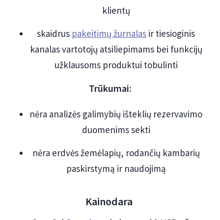
klientų
skaidrus
pakeitimų žurnalas
ir tiesioginis
kanalas vartotojų atsiliepimams bei funkcijų
užklausoms produktui tobulinti
Trūkumai:
nėra analizės galimybių išteklių rezervavimo
duomenims sekti
nėra erdvės žemėlapių, rodančių kambarių
paskirstymą ir naudojimą
Kainodara