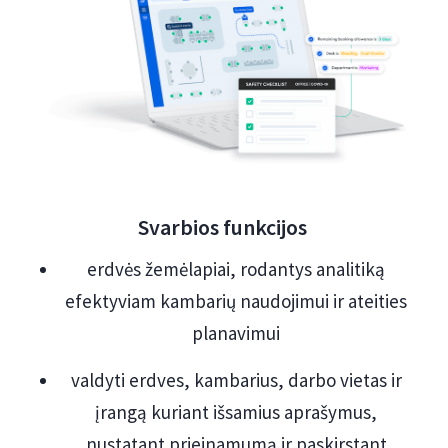
Svarbios funkcijos
erdvės žemėlapiai, rodantys analitiką
efektyviam kambarių naudojimui ir ateities
planavimui
valdyti erdves, kambarius, darbo vietas ir
įrangą kuriant išsamius aprašymus,
nustatant prieinamumą ir paskirstant