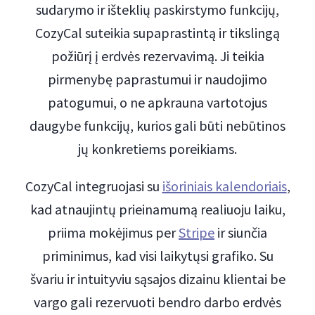
sudarymo ir išteklių paskirstymo funkcijų,
CozyCal suteikia supaprastintą ir tikslingą
požiūrį į erdvės rezervavimą. Ji teikia
pirmenybę paprastumui ir naudojimo
patogumui, o ne apkrauna vartotojus
daugybe funkcijų, kurios gali būti nebūtinos
jų konkretiems poreikiams.
CozyCal integruojasi su
išoriniais kalendoriais
,
kad atnaujintų prieinamumą realiuoju laiku,
priima mokėjimus per
Stripe
ir siunčia
priminimus, kad visi laikytųsi grafiko. Su
švariu ir intuityviu sąsajos dizainu klientai be
vargo gali rezervuoti bendro darbo erdvės