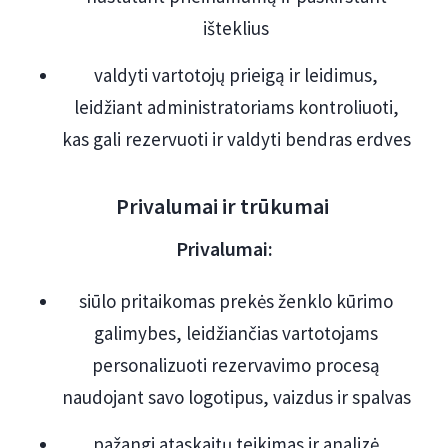
išteklius
valdyti vartotojų prieigą ir leidimus,
leidžiant administratoriams kontroliuoti,
kas gali rezervuoti ir valdyti bendras erdves
Privalumai ir trūkumai
Privalumai:
siūlo pritaikomas prekės ženklo kūrimo
galimybes, leidžiančias vartotojams
personalizuoti rezervavimo procesą
naudojant savo logotipus, vaizdus ir spalvas
pažangi ataskaitų teikimas ir analizė