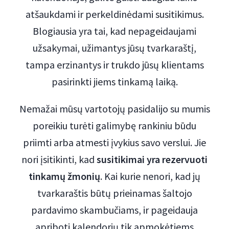
atšaukdami ir perkeldinėdami susitikimus.
Blogiausia yra tai, kad nepageidaujami
užsakymai, užimantys jūsų tvarkaraštį,
tampa erzinantys ir trukdo jūsų klientams
pasirinkti jiems tinkamą laiką.
Nemažai mūsų vartotojų pasidalijo su mumis
poreikiu turėti galimybę rankiniu būdu
priimti arba atmesti įvykius savo verslui. Jie
nori įsitikinti, kad
susitikimai yra rezervuoti
tinkamų žmonių
. Kai kurie nenori, kad jų
tvarkaraštis būtų prieinamas šaltojo
pardavimo skambučiams, ir pageidauja
apriboti kalendorių tik apmokėtiems