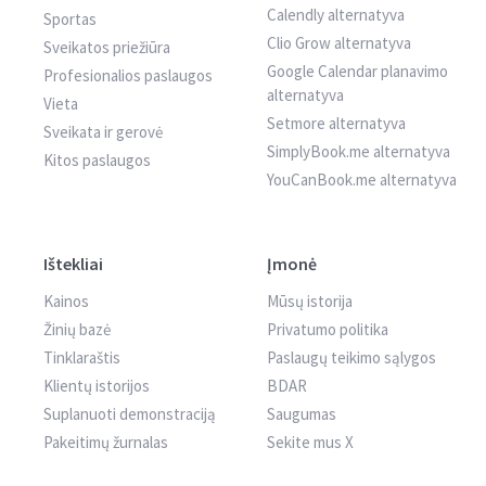
Calendly alternatyva
Sportas
Clio Grow alternatyva
Sveikatos priežiūra
Google Calendar planavimo
Profesionalios paslaugos
alternatyva
Vieta
Setmore alternatyva
Sveikata ir gerovė
SimplyBook.me alternatyva
Kitos paslaugos
YouCanBook.me alternatyva
Ištekliai
Įmonė
Kainos
Mūsų istorija
Žinių bazė
Privatumo politika
Tinklaraštis
Paslaugų teikimo sąlygos
Klientų istorijos
BDAR
Suplanuoti demonstraciją
Saugumas
Pakeitimų žurnalas
Sekite mus X