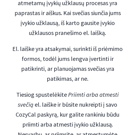
atmetamų įvykių užklausų procesas yra
paprastas ir aiškus. Kai svečias siunčia jums
įvykio užklausą, iš karto gausite įvykio
užklausos pranešimo el. laišką.
El. laiške yra atsakymai, surinkti iš priėmimo
formos, todėl jums lengva įvertinti ir
patikrinti, ar planuojamas svečias yra
patikimas, ar ne.
Tiesiog spustelėkite
Priimti arba atmesti
svečią
el. laiške ir būsite nukreipti į savo
CozyCal paskyrą, kur galite rankiniu būdu
priimti arba atmesti įvykio užklausą.
Nesvarbu, ar priimsite, ar atmestumėte