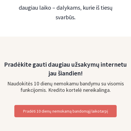
daugiau laiko – dalykams, kurie iš tiesų
svarbūs.
Pradėkite gauti daugiau užsakymų internetu
jau šiandien!
Naudokitės 10 dienų nemokamu bandymu su visomis
funkcijomis. Kredito kortelė nereikalinga.
Pradėti 10 dienų nemokamą bandomąjį laikotarpį