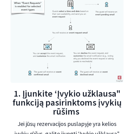
1. Įjunkite ‘Įvykio užklausa"
funkciją pasirinktoms įvykių
rūšims
Jei jūsų rezervacijos puslapyje yra kelios
įvykių rūšys, galite įjungti ‘Įvykio užklausa"