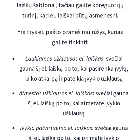
laiškų šablonai, tačiau galite koreguoti jų
turinį, kad el. laiškai būtų asmenesni.
Yra trys el. pašto pranešimų rūšys, kurias
galite tinkinti:
Laukiamos užklausos el. laiškas
: svečiai
gauna šį el. laišką po to, kai pasirenka įvykį,
laiko atkarpą ir pateikia įvykio užklausą
Atmestos užklausos el. laiškas
: svečiai gauna
šį el. laišką po to, kai atmetate įvykio
užklausą
Įvykio patvirtinimo el. laiškas
: svečiai gauna
šį el. laišką po to, kai priimate įvykio