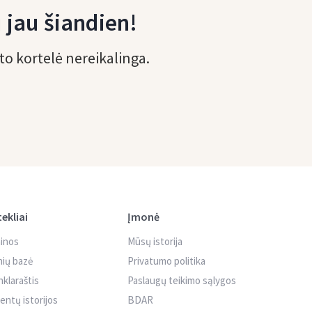
 jau šiandien!
o kortelė nereikalinga.
tekliai
Įmonė
inos
Mūsų istorija
nių bazė
Privatumo politika
nklaraštis
Paslaugų teikimo sąlygos
ientų istorijos
BDAR