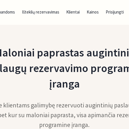
mandoms
Išteklių rezervavimas
Klientai
Kainos
Prisijungti
aloniai paprastas augintin
laugų rezervavimo progra
įranga
e klientams galimybę rezervuoti augintinių pasl
 bet kur su maloniai paprasta, visa apimančia rez
programine įranga.