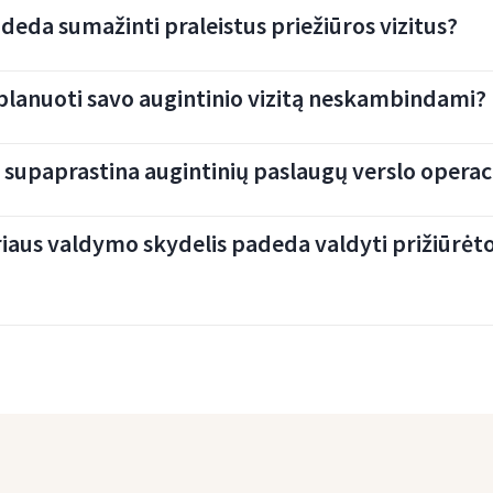
deda sumažinti praleistus priežiūros vizitus?
erplanuoti savo augintinio vizitą neskambindami?
s supaprastina augintinių paslaugų verslo operac
iaus valdymo skydelis padeda valdyti prižiūrėto