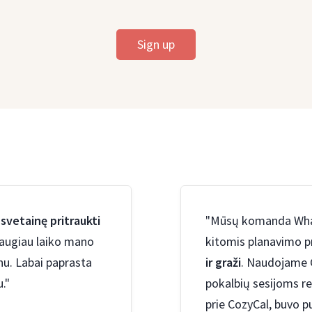
Sign up
 svetainę pritraukti
"Mūsų komanda What 
 daugiau laiko mano
kitomis planavimo 
nu. Labai paprasta
ir graži
. Naudojame 
."
pokalbių sesijoms re
prie CozyCal, buvo pu