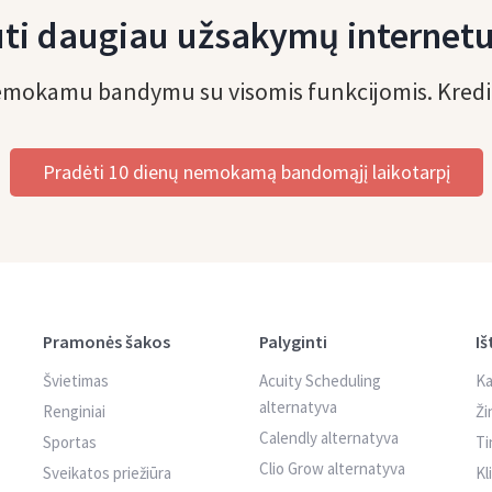
ti daugiau užsakymų internetu
mokamu bandymu su visomis funkcijomis. Kredit
Pradėti 10 dienų nemokamą bandomąjį laikotarpį
Pramonės šakos
Palyginti
Iš
Švietimas
Acuity Scheduling
Ka
alternatyva
Renginiai
Ži
Calendly alternatyva
Sportas
Ti
Clio Grow alternatyva
Sveikatos priežiūra
Kl