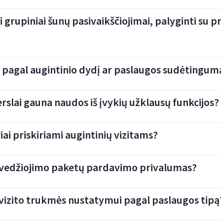
grupiniai šunų pasivaikščiojimai, palyginti su p
tis pagal augintinio dydį ar paslaugos sudėtingum
rslai gauna naudos iš įvykių užklausų funkcijos?
ai priskiriami augintinių vizitams?
r vedžiojimo paketų pardavimo privalumas?
vizito trukmės nustatymui pagal paslaugos tipą