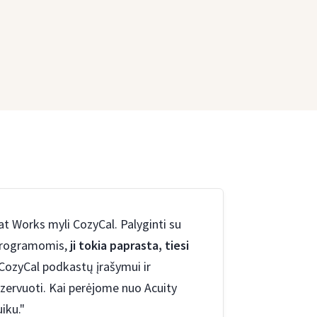
Works myli CozyCal. Palyginti su
programomis,
ji tokia paprasta, tiesi
CozyCal podkastų įrašymui ir
zervuoti. Kai perėjome nuo Acuity
iku."