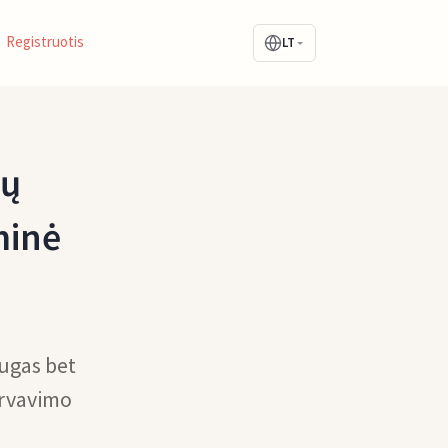
Registruotis
LT
ių
minė
augas bet
ervavimo