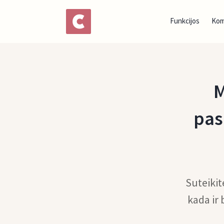
Funkcijos
Ko
M
pas
Suteikit
kada ir