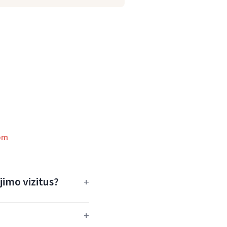
om
jimo vizitus?