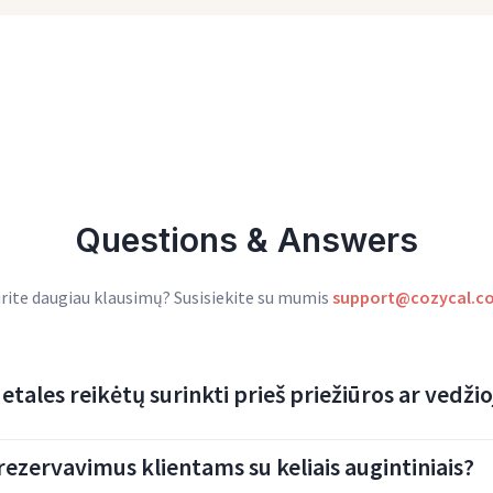
Questions & Answers
rite daugiau klausimų? Susisiekite su mumis
support@cozycal.c
etales reikėtų surinkti prieš priežiūros ar vedžio
rezervavimus klientams su keliais augintiniais?