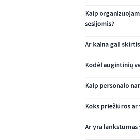
Kaip organizuojami 
sesijomis?
Ar kaina gali skir
Kodėl augintinių ve
Kaip personalo nari
Koks priežiūros a
Ar yra lankstumas 