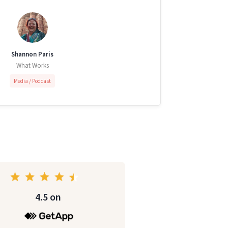
Shannon Paris
What Works
Media / Podcast
4.5 on