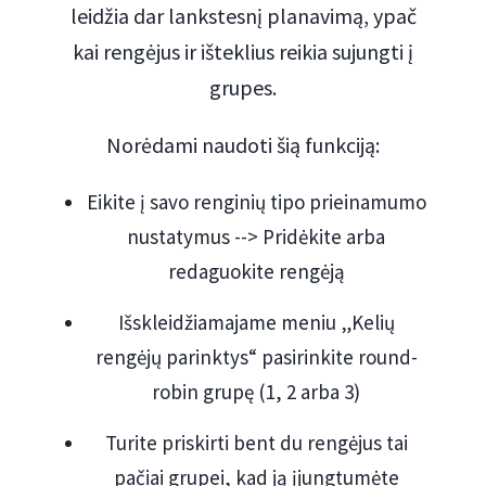
leidžia dar lankstesnį planavimą, ypač
kai rengėjus ir išteklius reikia sujungti į
grupes.
Norėdami naudoti šią funkciją:
Eikite į savo renginių tipo prieinamumo
nustatymus --> Pridėkite arba
redaguokite rengėją
Išskleidžiamajame meniu „Kelių
rengėjų parinktys“ pasirinkite round-
robin grupę (1, 2 arba 3)
Turite priskirti bent du rengėjus tai
pačiai grupei, kad ją įjungtumėte