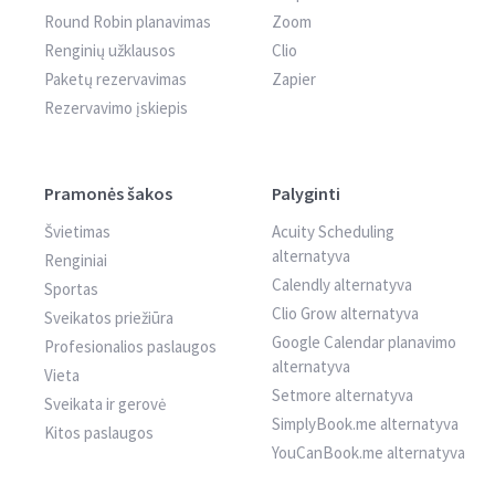
Round Robin planavimas
Zoom
Renginių užklausos
Clio
Paketų rezervavimas
Zapier
Rezervavimo įskiepis
Pramonės šakos
Palyginti
Švietimas
Acuity Scheduling
alternatyva
Renginiai
Calendly alternatyva
Sportas
Clio Grow alternatyva
Sveikatos priežiūra
Google Calendar planavimo
Profesionalios paslaugos
alternatyva
Vieta
Setmore alternatyva
Sveikata ir gerovė
SimplyBook.me alternatyva
Kitos paslaugos
YouCanBook.me alternatyva