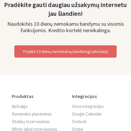
Pradėkite gauti daugiau užsakymų internetu
jau šiandien!
Naudokitės 10 dienų nemokamu bandymu su visomis
funkcijomis. Kredito kortelė nereikalinga.
Pradėti 10 dienų nemokamą bandomąjį laikotarpį
Produktas
Integracijos
Apžvalga
Visos integracijos
Komandos planavimas
Google Calendar
Išteklių rezervavimas
Outlook
White-label rezervavimas
Stripe