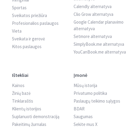
Calendly alternatyva
Sportas
Clio Grow alternatyva
Sveikatos priežiūra
Google Calendar planavimo
Profesionalios paslaugos
alternatyva
Vieta
Setmore alternatyva
Sveikata ir gerovė
SimplyBook.me alternatyva
Kitos paslaugos
YouCanBook.me alternatyva
Ištekliai
Įmonė
Kainos
Mūsų istorija
Žinių bazė
Privatumo politika
Tinklaraštis
Paslaugų teikimo sąlygos
Klientų istorijos
BDAR
Suplanuoti demonstraciją
Saugumas
Pakeitimų žurnalas
Sekite mus X