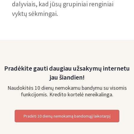
dalyviais, kad jūsų grupiniai renginiai
vyktų sėkmingai.
Pradėkite gauti daugiau užsakymų internetu
jau šiandien!
Naudokitės 10 dienų nemokamu bandymu su visomis
funkcijomis. Kredito kortelė nereikalinga.
Pradėti 10 dienų nemokamą bandomąjį laikotarpį