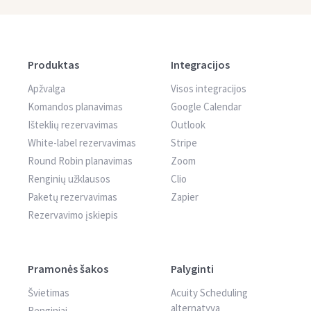
Produktas
Integracijos
Apžvalga
Visos integracijos
Komandos planavimas
Google Calendar
Išteklių rezervavimas
Outlook
White-label rezervavimas
Stripe
Round Robin planavimas
Zoom
Renginių užklausos
Clio
Paketų rezervavimas
Zapier
Rezervavimo įskiepis
Pramonės šakos
Palyginti
Švietimas
Acuity Scheduling
alternatyva
Renginiai