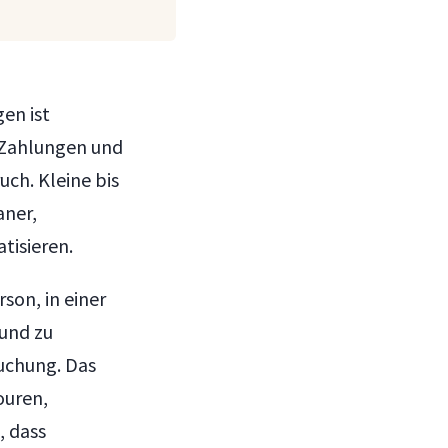
en ist
 Zahlungen und
ch. Kleine bis
aner,
tisieren.
son, in einer
und zu
uchung. Das
ouren,
, dass