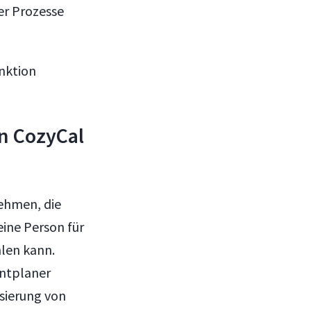
er Prozesse
unktion
n CozyCal
ehmen, die
ine Person für
len kann.
entplaner
isierung von