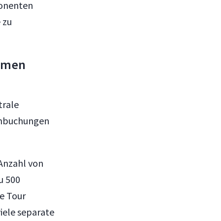
ponenten
 zu
ehmen
trale
enbuchungen
Anzahl von
u 500
re Tour
iele separate