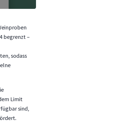
 Weinproben
4 begrenzt –
ten, sodass
zelne
ie
 dem Limit
fügbar sind,
ördert.