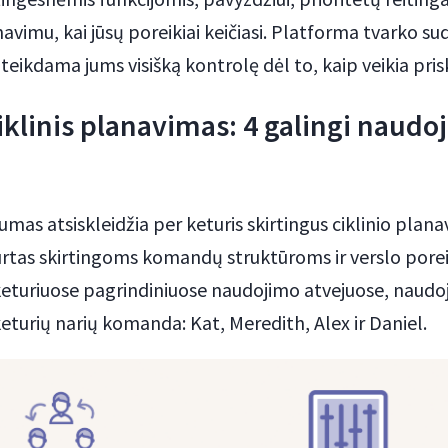
navimu, kai jūsų poreikiai keičiasi. Platforma tvarko 
uteikdama jums visišką kontrolę dėl to, kaip veikia pris
iklinis planavimas: 4 galingi naudo
mas atsiskleidžia per keturis skirtingus ciklinio pla
urtas skirtingoms komandų struktūroms ir verslo porei
 keturiuose pagrindiniuose naudojimo atvejuose, naudo
eturių narių komanda: Kat, Meredith, Alex ir Daniel.