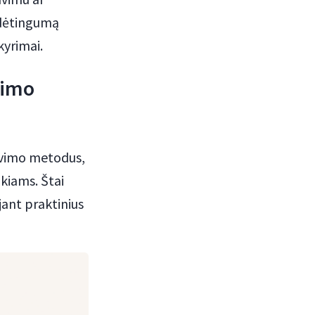
sudėtingumą
kyrimai.
jimo
navimo metodus,
kiams. Štai
jant praktinius