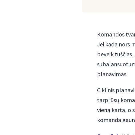
Komandos tvark
Jei kada nors 
beveik tuščias,
subalansuotumė
planavimas.
Ciklinis plana
tarp jūsų koma
vieną kartą, o s
komanda gauna 