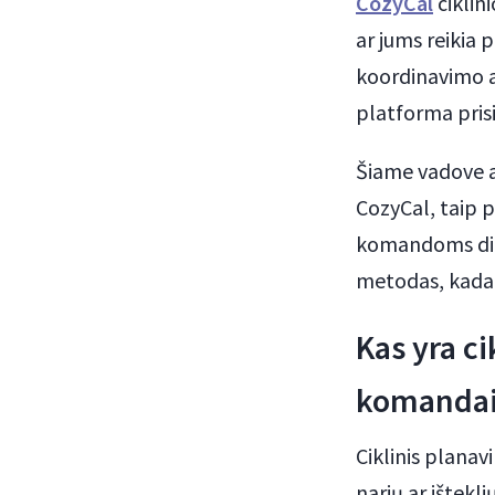
CozyCal
ciklin
ar jums reikia 
koordinavimo ar
platforma pris
Šiame vadove ap
CozyCal, taip 
komandoms dirb
metodas, kada j
Kas yra ci
komanda
Ciklinis plana
narių ar ištekli