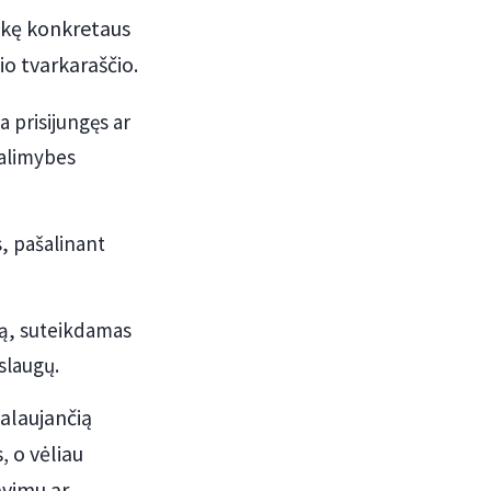
aukę konkretaus
io tvarkaraščio.
ra prisijungęs ar
alimybes
, pašalinant
ą, suteikdamas
slaugų.
kalaujančią
, o vėliau
avimu ar