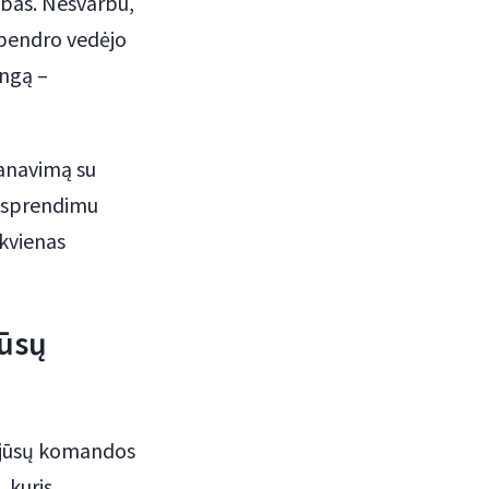
ibas. Nesvarbu,
 bendro vedėjo
angą –
lanavimą su
u sprendimu
ekvienas
jūsų
p jūsų komandos
, kuris