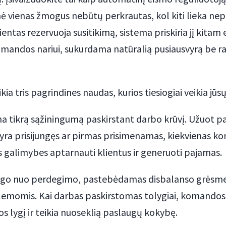
 nė vienas žmogus nebūtų perkrautas, kol kiti lieka n
ientas rezervuoja susitikimą, sistema priskiria jį kitam 
andos nariui, sukurdama natūralią pusiausvyrą be ra
ia tris pagrindines naudas, kurios tiesiogiai veikia jūs
ina tikrą sąžiningumą paskirstant darbo krūvį. Užuot pa
i yra prisijungęs ar pirmas prisimenamas, kiekvienas 
 galimybes aptarnauti klientus ir generuoti pajamas.
augo nuo perdegimo, pastebėdamas disbalanso grėsme
momis. Kai darbas paskirstomas tolygiai, komandos n
os lygį ir teikia nuoseklią paslaugų kokybę.