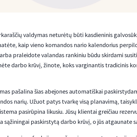
araščių valdymas neturėtų būti kasdieninis galvosūk
matėte, kaip vieno komandos nario kalendorius perpild
 arba praleidote valandas rankiniu būdu skirdami susit
te darbo krūvį, žinote, koks varginantis tradicinis 
vimas pašalina šias abejones automatiškai paskirstyda
ndos narių. Užuot patys tvarkę visą planavimą, taisyk
istema pasirūpina likusiu. Jūsų klientai greičiau rezervu
sąžiningai paskirstytą darbo krūvį, o jūs atgaunate sa