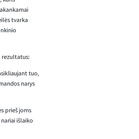
epakankamai
eilės tvarka
nkinio
ų rezultatus:
sikliaujant tuo,
komandos narys
s prieš joms
ariai išlaiko