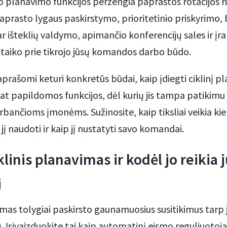
io planavimo funkcijos peržengia paprastos rotacijos r
paprasto lygaus paskirstymo, prioritetinio priskyrimo,
 išteklių valdymo, apimančio konferencijų sales ir įr
itaiko prie tikrojo jūsų komandos darbo būdo.
rašomi keturi konkretūs būdai, kaip įdiegti ciklinį p
pat papildomos funkcijos, dėl kurių jis tampa patikim
ančioms įmonėms. Sužinosite, kaip tiksliai veikia ki
į naudoti ir kaip jį nustatyti savo komandai.
klinis planavimas ir kodėl jo reikia 
i
vimas tolygiai paskirsto gaunamuosius susitikimus tar
ų. Įsivaizduokite tai kaip automatinį eismo reguliuotoją