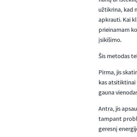
užtikrina, kad
apkrauti. Kai kl
prieinamam kom
įsikišimo.
Šis metodas teik
Pirma, jis skat
kas atsitiktina
gauna vienodas
Antra, jis aps
tampant proble
geresnį energij