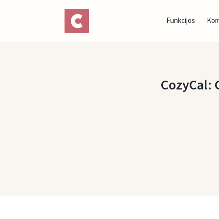
Funkcijos
Ko
CozyCal: 