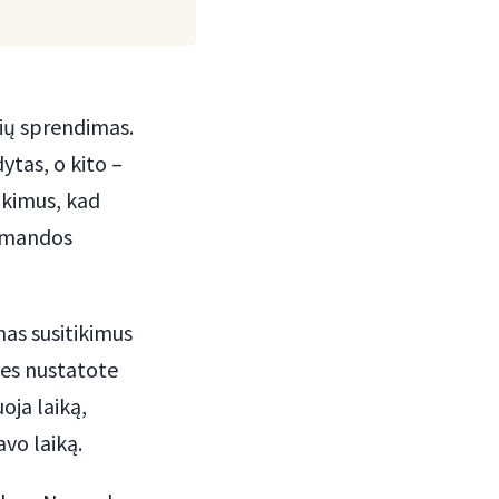
ių sprendimas.
ytas, o kito –
ikimus, kad
komandos
mas susitikimus
les nustatote
oja laiką,
vo laiką.