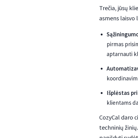
Trečia, jūsų k
asmens laisvo l
Sąžiningumo
pirmas pris
aptarnauti k
Automatizav
koordinavimo
Išplėstas p
klientams da
CozyCal daro ci
techninių žinių
papildyti sudėt