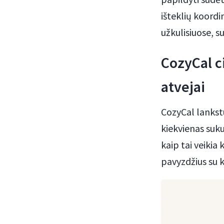
išteklių koordi
užkulisiuose, s
CozyCal c
atvejai
CozyCal lankstu
kiekvienas suk
kaip tai veikia
pavyzdžius su k