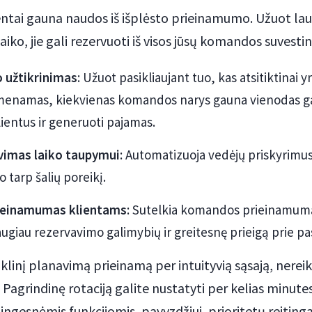
lientai gauna naudos iš išplėsto prieinamumo. Užuot l
aiko, jie gali rezervuoti iš visos jūsų komandos suvestin
 užtikrinimas
: Užuot pasikliaujant tuo, kas atsitiktinai y
imenamas, kiekvienas komandos narys gauna vienodas g
lientus ir generuoti pajamas.
imas laiko taupymui
: Automatizuoja vedėjų priskyrimus
 tarp šalių poreikį.
rieinamumas klientams
: Sutelkia komandos prieinamum
ugiau rezervavimo galimybių ir greitesnę prieigą prie pa
klinį planavimą prieinamą per intuityvią sąsają, nerei
. Pagrindinę rotaciją galite nustatyti per kelias minutes
ingesnėmis funkcijomis, pavyzdžiui, prioritetų reiting