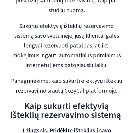
posėdžių kambarių rezervavimą, taip pat
studijų nuomą.
Sukūrus efektyvią išteklių rezervavimo
sistemą savo svetainėje, jūsų klientai galės
lengvai rezervuoti patalpas, atlikti
mokėjimus ir gauti automatinius priminimus
internetu jiems patogiausiu laiku.
Panagrinėkime, kaip sukurti efektyvų išteklių
rezervavimo srautą CozyCal platformoje.
Kaip sukurti efektyvią
išteklių rezervavimo sistemą
1 žingsnis. Pridėkite išteklius į savo