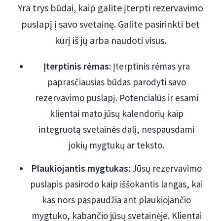
Yra trys būdai, kaip galite įterpti rezervavimo
puslapį į savo svetainę. Galite pasirinkti bet
kurį iš jų arba naudoti visus.
Įterptinis rėmas
: Įterptinis rėmas yra
paprasčiausias būdas parodyti savo
rezervavimo puslapį. Potencialūs ir esami
klientai mato jūsų kalendorių kaip
integruotą svetainės dalį, nespausdami
jokių mygtukų ar teksto.
Plaukiojantis mygtukas
: Jūsų rezervavimo
puslapis pasirodo kaip iššokantis langas, kai
kas nors paspaudžia ant plaukiojančio
mygtuko, kabančio jūsų svetainėje. Klientai