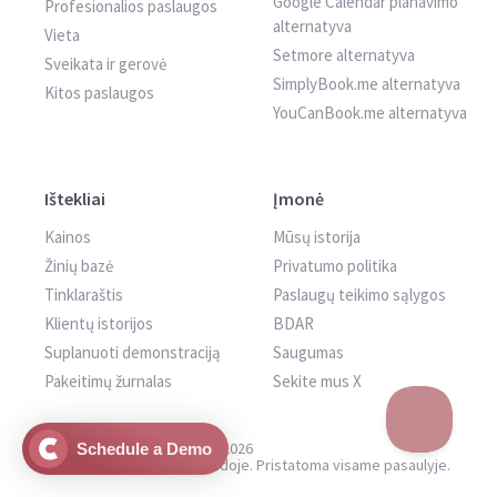
Google Calendar planavimo
Profesionalios paslaugos
alternatyva
Vieta
Setmore alternatyva
Sveikata ir gerovė
SimplyBook.me alternatyva
Kitos paslaugos
YouCanBook.me alternatyva
Ištekliai
Įmonė
Kainos
Mūsų istorija
Žinių bazė
Privatumo politika
Tinklaraštis
Paslaugų teikimo sąlygos
Klientų istorijos
BDAR
Suplanuoti demonstraciją
Saugumas
Pakeitimų žurnalas
Sekite mus X
© CozyCal Scheduling Inc. 2026
Schedule a Demo
Sukurta Vankuveryje, Kanadoje. Pristatoma visame pasaulyje.