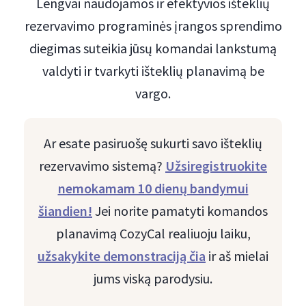
Lengvai naudojamos ir efektyvios išteklių
rezervavimo programinės įrangos sprendimo
diegimas suteikia jūsų komandai lankstumą
valdyti ir tvarkyti išteklių planavimą be
vargo.
Ar esate pasiruošę sukurti savo išteklių
rezervavimo sistemą?
Užsiregistruokite
nemokamam 10 dienų bandymui
šiandien!
Jei norite pamatyti komandos
planavimą CozyCal realiuoju laiku,
užsakykite demonstraciją čia
ir aš mielai
jums viską parodysiu.