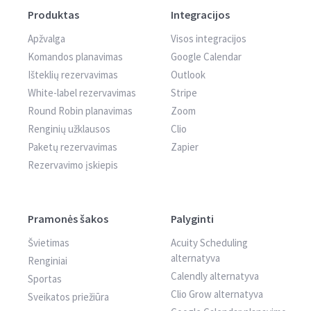
Produktas
Integracijos
Apžvalga
Visos integracijos
Komandos planavimas
Google Calendar
Išteklių rezervavimas
Outlook
White-label rezervavimas
Stripe
Round Robin planavimas
Zoom
Renginių užklausos
Clio
Paketų rezervavimas
Zapier
Rezervavimo įskiepis
Pramonės šakos
Palyginti
Švietimas
Acuity Scheduling
alternatyva
Renginiai
Calendly alternatyva
Sportas
Clio Grow alternatyva
Sveikatos priežiūra