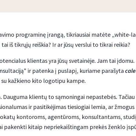
navimo programinę įrangą, tikriausiai matėte „white-l
tai iš tikrųjų reiškia? Ir ar jūsų verslui to tikrai reikia?
 potencialus klientas yra jūsų svetainėje. Jam tai įdomu
nsultaciją" ir patenka į puslapį, kuriame parašyta
cale
su kažkieno kito logotipu kampe.
 Dauguma klientų to sąmoningai nepastebės. Tačiau 
ionalumas ir pasitikėjimas tiesiogiai lemia, ar žmogus 
vokatų kontoroms, agentūroms, konsultantams, studi
iai pakenkti kitaip nepriekaištingam prekės ženklo įspū