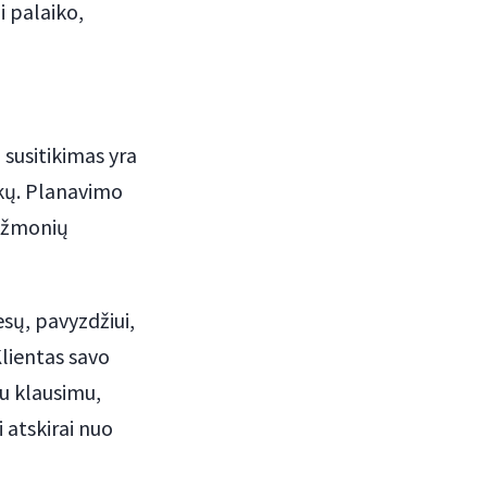
i palaiko,
i susitikimas yra
iškų. Planavimo
a žmonių
esų, pavyzdžiui,
Klientas savo
su klausimu,
i atskirai nuo