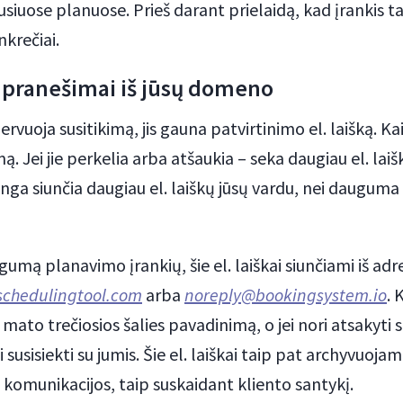
usiuose planuose. Prieš darant prielaidą, kad įrankis ta
nkrečiai.
o pranešimai iš jūsų domeno
ervuoja susitikimą, jis gauna patvirtinimo el. laišką. Ka
mą. Jei jie perkelia arba atšaukia – seka daugiau el. la
nga siunčia daugiau el. laiškų jūsų vardu, nei daugum
mą planavimo įrankių, šie el. laiškai siunčiami iš adr
schedulingtool.com
arba
noreply@bookingsystem.io
. 
mato trečiosios šalies pavadinimą, o jei nori atsakyti 
i susisiekti su jumis. Šie el. laiškai taip pat archyvuojam
s komunikacijos, taip suskaidant kliento santykį.