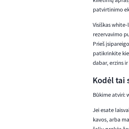
patvirtinimo e
Visiškas white-
rezervavimo pus
Prieš įsipareig
patikrinkite ki
dabar, erzins ir
Kodėl tai
Būkime atviri: 
Jei esate laisv
kavos, arba maža
šalių prekės že