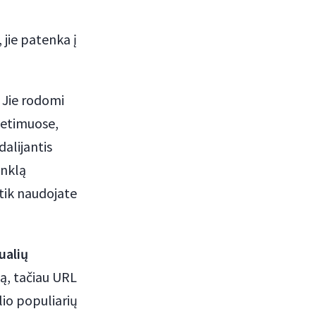
, jie patenka į
. Jie rodomi
ietimuose,
alijantis
enklą
tik naudojate
ualių
pą, tačiau URL
lio populiarių