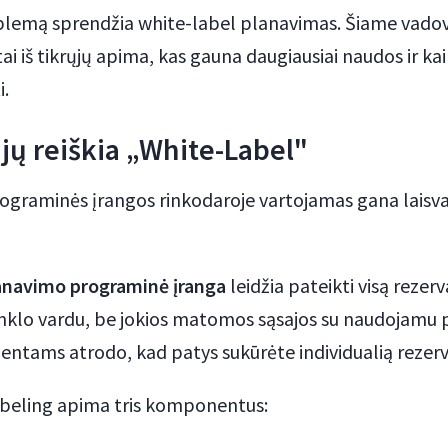
blemą sprendžia white-label planavimas. Šiame vadov
ai iš tikrųjų apima, kas gauna daugiausiai naudos ir kaip
i.
ųjų reiškia „White-Label"
rograminės įrangos rinkodaroje vartojamas gana laisva
lanavimo programinė įranga
leidžia pateikti visą rezer
nklo vardu, be jokios matomos sąsajos su naudojamu
lientams atrodo, kad patys sukūrėte individualią reze
abeling apima tris komponentus: