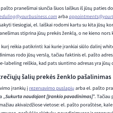
 pašto pranešimai siunčia šiuos laiškus iš jūsų paties 
eduling@yourbusiness.com
arba
appointments@your
sakyti tiesiogiai, el. laiškai rodomi kartu su kita jūsų 
anešimas stiprina jūsų prekės ženklą, o ne kieno nors k
kurį reikia patikrinti: kai kurie įrankiai siūlo dalinį whi
imas rodo jūsų verslą, tačiau faktinis el. pašto adresa
ite-labeling reiškia, kad pats siuntimo adresas yra jūs
 trečiųjų šalių prekės ženklo pašalinimas
vimo įrankių į
rezervavimo puslapių
arba el. pašto pr
a „
Sukurta naudojant [Įrankio pavadinimas]
". Tačiau
ir mažiau akivaizdžiose vietose: el. pašto poraštėse, kal
ymuose, naršyklės skirtukų pavadinimuose ir rezerva