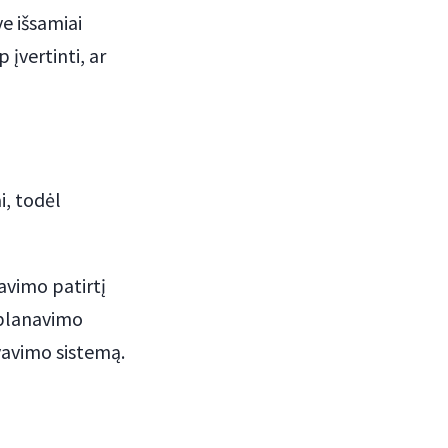
e išsamiai
 įvertinti, ar
i, todėl
vavimo patirtį
 planavimo
rvavimo sistemą.