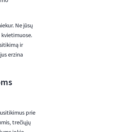
niekur. Ne jūsų
s kvietimuose.
itikimą ir
jus erzina
toms
usitikimus prie
umis, trečiųjų
jums jokio