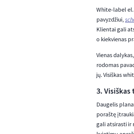
White-label el.
pavyzdžiui,
sch
Klientai gali at
o kiekvienas pr
Vienas dalykas, 
rodomas pavadin
jų. Visiškas wh
3. Visiškas
Daugelis plana
poraštę įtrauki
gali atsirasti 
kvietimų apraš