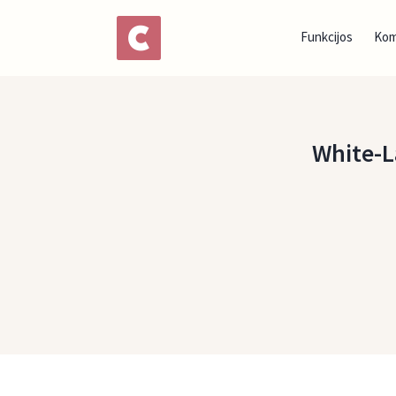
Funkcijos
Ko
White-La