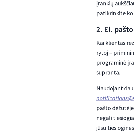
įrankių aukščia
patikrinkite ko
2. El. pašt
Kai klientas rez
rytoj – primini
programinė įra
supranta.
Naudojant daugu
notifications@
pašto dėžutėje 
negali tiesiogia
jūsų tiesioginė