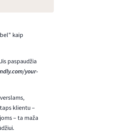
abel" kaip
. Jis paspaudžia
ndly.com/your-
verslams,
taps klientu –
joms – ta maža
džiui.