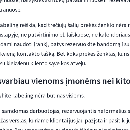
kranuose.
labeling reiškia, kad trečiųjų šalių prekės ženklo nėra 
lapyje, ne patvirtinimo el. laiškuose, ne kalendoriau
odami naudoti įrankį, patys rezervuokite bandomąjį sus
ekvieną kontakto tašką. Bet koks prekės ženklas, kuris 
 su kiekvienu kliento sąveikos atveju.
 svarbiau vienoms įmonėms nei ki
white-labeling nėra būtinas visiems.
ai samdomas darbuotojas, rezervuojantis neformalius s
s verslas, kuriame klientai jus jau pažįsta ir pasitiki j
nklas jūsų rezervavimo puslapyje tikriausiai nekainuos 