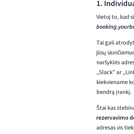
1. Individ
Vietoj to, kad 
booking.yourb
Tai gali atrody
jūsų siunčiamu
naršyklės adre
„Slack" ar „Lin
kiekviename ko
bendrą įrankį.
Štai kas stebin
rezervavimo 
adresas vis tie