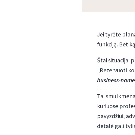
Jei tyrėte pla
funkciją. Bet ką 
Štai situacija:
„Rezervuoti ko
business-name
Tai smulkmena.
kuriuose profes
pavyzdžiui, ad
detalė gali tyl