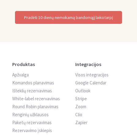
Pradėti 10 dienų nemokamą bandomąjį laikotarpį
Produktas
Integracijos
Apžvalga
Visos integracijos
Komandos planavimas
Google Calendar
Išteklių rezervavimas
Outlook
White-label rezervavimas
Stripe
Round Robin planavimas
Zoom
Renginių užklausos
Clio
Paketų rezervavimas
Zapier
Rezervavimo įskiepis