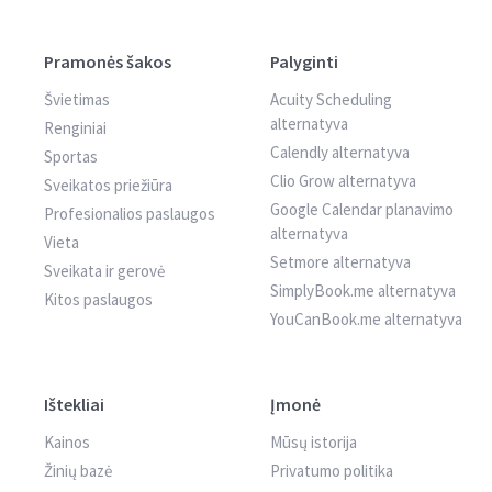
Pramonės šakos
Palyginti
Švietimas
Acuity Scheduling
alternatyva
Renginiai
Calendly alternatyva
Sportas
Clio Grow alternatyva
Sveikatos priežiūra
Google Calendar planavimo
Profesionalios paslaugos
alternatyva
Vieta
Setmore alternatyva
Sveikata ir gerovė
SimplyBook.me alternatyva
Kitos paslaugos
YouCanBook.me alternatyva
Ištekliai
Įmonė
Kainos
Mūsų istorija
Žinių bazė
Privatumo politika