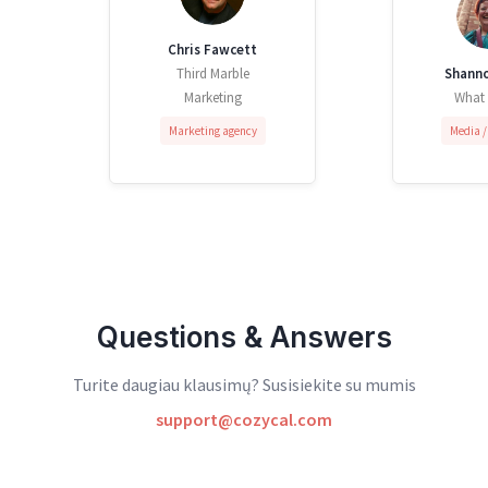
Chris Fawcett
Third Marble
Shanno
Marketing
What
Marketing agency
Media /
Questions & Answers
Turite daugiau klausimų? Susisiekite su mumis
support@cozycal.com