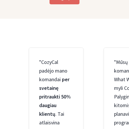
"CozyCal
"Mūsų
padėjo mano
koman
komandai
per
What 
svetainę
myli C
pritraukti 50%
Palygin
daugiau
kitomi
klientų
. Tai
planav
atlaisvina
progr