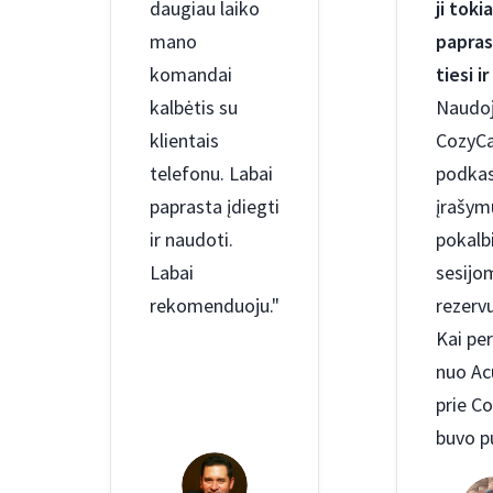
daugiau laiko
ji toki
mano
papras
komandai
tiesi ir
kalbėtis su
Naudo
klientais
CozyCa
telefonu. Labai
podka
paprasta įdiegti
įrašymu
ir naudoti.
pokalb
Labai
sesijo
rekomenduoju."
rezervu
Kai pe
nuo Ac
prie Co
buvo p