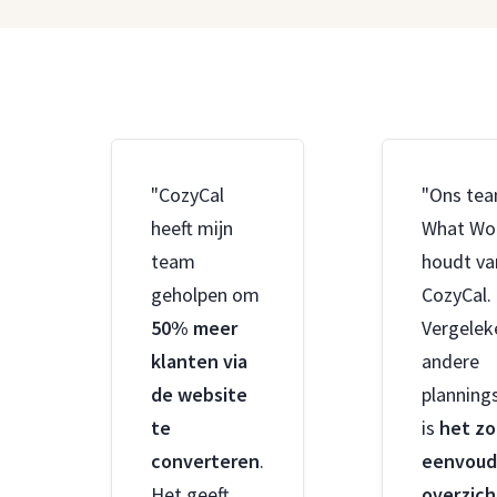
"CozyCal
"Ons tea
heeft mijn
What Wo
team
houdt va
geholpen om
CozyCal.
50% meer
Vergelek
klanten via
andere
de website
planning
te
is
het zo
converteren
.
eenvoud
Het geeft
overzich