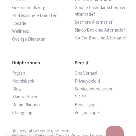
Gezondheidszorg
Google Calendar Scheduler
Alternatief
Professionele Diensten
Setmore Alternatief
Locatie
SimplyBook.me Alternatief
Wellness
YouCanBook.me Alternatief
Overige Diensten
Hulpbronnen
Bedrijf
Prijzen
Ons Verhaal
Kennisbank
Privacybeleid
Blog
Servicevoorwaarden
Klantverhalen
GDPR
Demo Plannen
Beveiliging
Changelog
Volg ons op X
© CozyCal Scheduling Inc. 2026
Gebouwd in Vancouver, Canada. Wereldwijd geleverd.