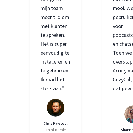
mijn team
mooi
. W
meer tijd om
gebruike
met klanten
voor
te spreken.
podcast
Het is super
en chats
eenvoudig te
Toen we
installeren en
overstap
te gebruiken.
Acuity n
Ik raad het
CozyCal,
sterk aan."
dat gewe
Chris Fawcett
Third Marble
Shanno