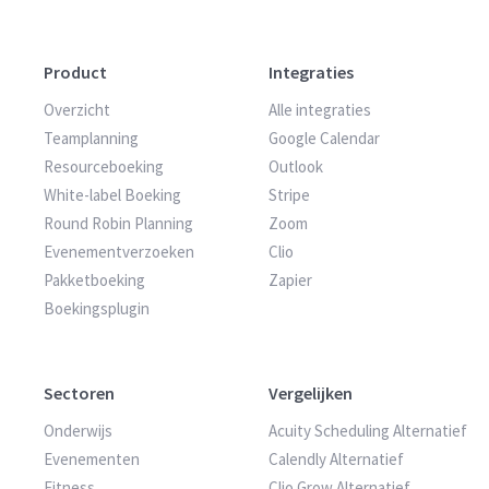
Product
Integraties
Overzicht
Alle integraties
Teamplanning
Google Calendar
Resourceboeking
Outlook
White-label Boeking
Stripe
Round Robin Planning
Zoom
Evenementverzoeken
Clio
Pakketboeking
Zapier
Boekingsplugin
Sectoren
Vergelijken
Onderwijs
Acuity Scheduling Alternatief
Evenementen
Calendly Alternatief
Fitness
Clio Grow Alternatief