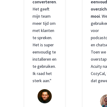
converteren
.
eenvoud
Het geeft
overzich
mijn team
mooi
. W
meer tijd om
gebruike
met klanten
voor
te spreken.
podcast
Het is super
en chats
eenvoudig te
Toen we
installeren en
overstap
te gebruiken.
Acuity n
Ik raad het
CozyCal,
sterk aan."
dat gewe