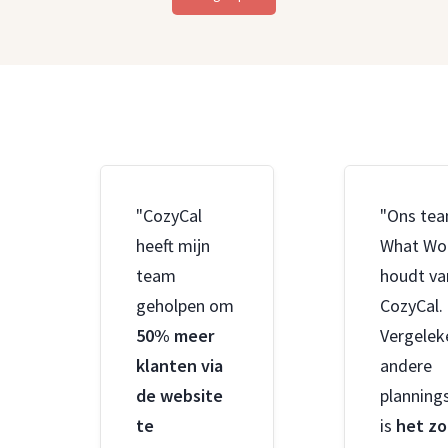
"CozyCal
"Ons tea
heeft mijn
What Wo
team
houdt va
geholpen om
CozyCal.
50% meer
Vergelek
klanten via
andere
de website
planning
te
is
het zo