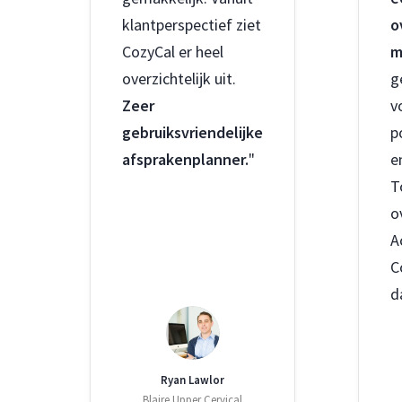
klantperspectief ziet
o
CozyCal er heel
m
overzichtelijk uit.
g
Zeer
v
gebruiksvriendelijke
p
afsprakenplanner.
"
e
T
o
A
C
d
Ryan Lawlor
Blaire Upper Cervical