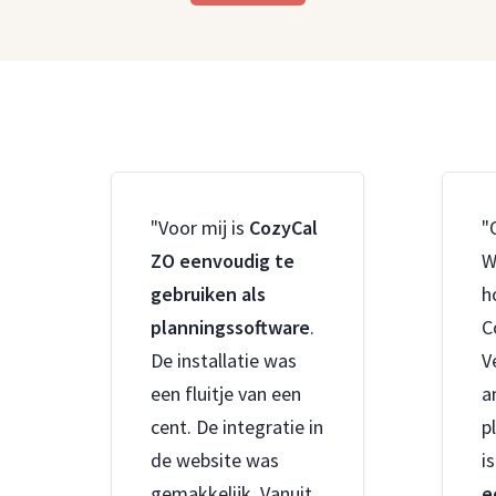
"Voor mij is
CozyCal
"
ZO eenvoudig te
W
gebruiken als
h
planningssoftware
.
C
De installatie was
V
een fluitje van een
a
cent. De integratie in
p
de website was
i
gemakkelijk. Vanuit
e