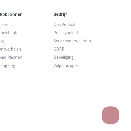
ulpbronnen
Bedrijf
ijzen
Ons Verhaal
nnisbank
Privacybeleid
og
Servicevoorwaarden
antverhalen
GDPR
emo Plannen
Beveiliging
hangelog
Volg ons op X