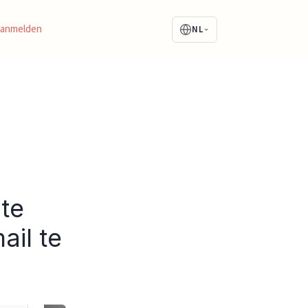
Aanmelden
NL
n
te
il te