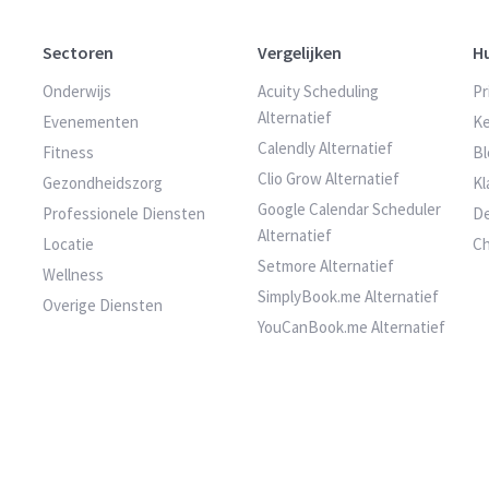
Sectoren
Vergelijken
H
Onderwijs
Acuity Scheduling
Pr
Alternatief
Evenementen
Ke
Calendly Alternatief
Fitness
Bl
Clio Grow Alternatief
Gezondheidszorg
Kl
Google Calendar Scheduler
Professionele Diensten
D
Alternatief
Locatie
C
Setmore Alternatief
Wellness
SimplyBook.me Alternatief
Overige Diensten
YouCanBook.me Alternatief