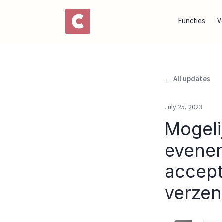
Functies
V
← All updates
July 25, 2023
Mogeli
evenem
accept
verze