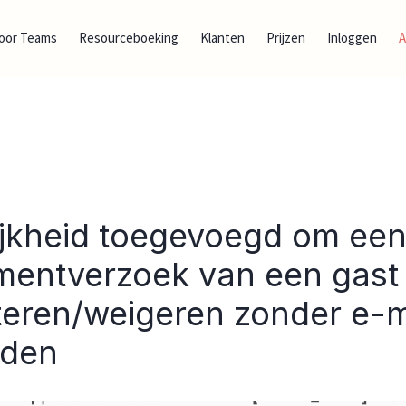
oor Teams
Resourceboeking
Klanten
Prijzen
Inloggen
jkheid toegevoegd om ee
entverzoek van een gast 
eren/weigeren zonder e-ma
nden