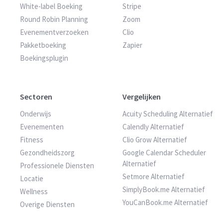
White-label Boeking
Stripe
Round Robin Planning
Zoom
Evenementverzoeken
Clio
Pakketboeking
Zapier
Boekingsplugin
Sectoren
Vergelijken
Onderwijs
Acuity Scheduling Alternatief
Evenementen
Calendly Alternatief
Fitness
Clio Grow Alternatief
Gezondheidszorg
Google Calendar Scheduler
Alternatief
Professionele Diensten
Setmore Alternatief
Locatie
SimplyBook.me Alternatief
Wellness
YouCanBook.me Alternatief
Overige Diensten