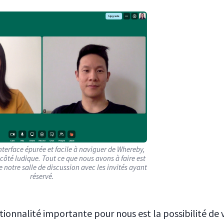
nterface épurée et facile à naviguer de Whereby,
côté ludique. Tout ce que nous avons à faire est
e notre salle de discussion avec les invités ayant
réservé.
ionnalité importante pour nous est la possibilité de v