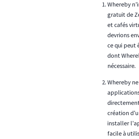
Whereby n'im
gratuit de 
et cafés vir
devrions env
ce qui peut
dont Whereb
nécessaire.
Whereby ne 
applications
directement
création d'
installer l'
facile à uti