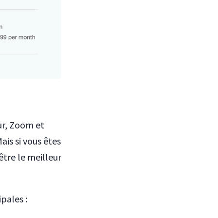
eur, Zoom et
is si vous êtes
tre le meilleur
pales :