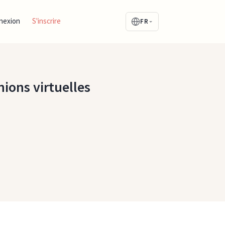
nexion
S'inscrire
FR
nions virtuelles