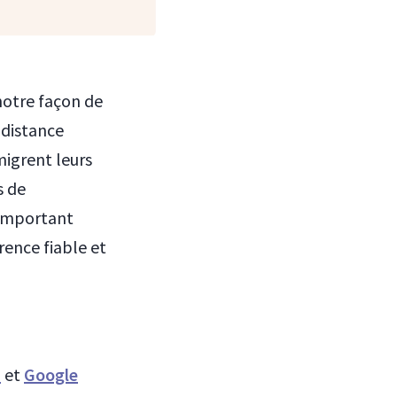
notre façon de
 distance
migrent leurs
s de
 important
rence fiable et
m
et
Google