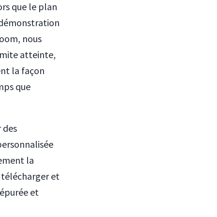
rs que le plan
e démonstration
 Zoom, nous
imite atteinte,
nt la façon
emps que
r des
 personnalisée
ement la
t télécharger et
 épurée et