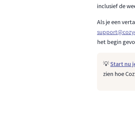
inclusief de we
Als je een ver
support@cozy
het begin gev
💡
Start nu 
zien hoe Coz