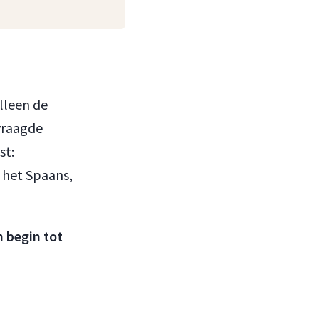
lleen de
vraagde
st:
n het Spaans,
n begin tot