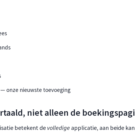
ees
ands
s
 — onze nieuwste toevoeging
vertaald, niet alleen de boekingspag
lisatie betekent de
volledige
applicatie, aan beide ka