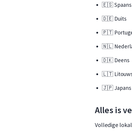
🇪🇸 Spaans
🇩🇪 Duits
🇵🇹 Portug
🇳🇱 Nederl
🇩🇰 Deens
🇱🇹 Litouw
🇯🇵 Japans
Alles is 
Volledige loka