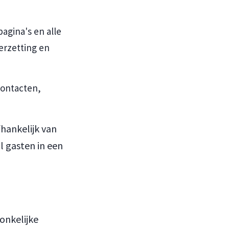
agina's en alle
erzetting en
 contacten,
hankelijk van
jl gasten in een
onkelijke