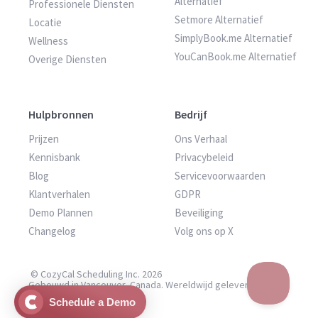
Alternatief
Professionele Diensten
Setmore Alternatief
Locatie
SimplyBook.me Alternatief
Wellness
YouCanBook.me Alternatief
Overige Diensten
Hulpbronnen
Bedrijf
Prijzen
Ons Verhaal
Kennisbank
Privacybeleid
Blog
Servicevoorwaarden
Klantverhalen
GDPR
Demo Plannen
Beveiliging
Changelog
Volg ons op X
© CozyCal Scheduling Inc. 2026
Gebouwd in Vancouver, Canada. Wereldwijd geleverd.
Schedule a Demo