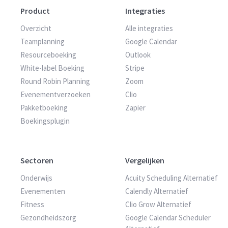
Product
Integraties
Overzicht
Alle integraties
Teamplanning
Google Calendar
Resourceboeking
Outlook
White-label Boeking
Stripe
Round Robin Planning
Zoom
Evenementverzoeken
Clio
Pakketboeking
Zapier
Boekingsplugin
Sectoren
Vergelijken
Onderwijs
Acuity Scheduling Alternatief
Evenementen
Calendly Alternatief
Fitness
Clio Grow Alternatief
Gezondheidszorg
Google Calendar Scheduler