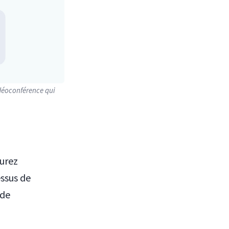
idéoconférence qui
aurez
essus de
 de