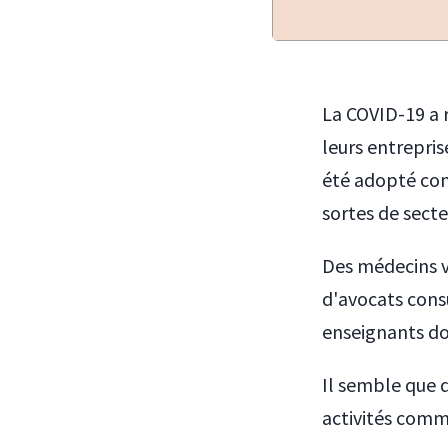
La COVID-19 a 
leurs entrepris
été adopté com
sortes de secte
Des médecins v
d'avocats consu
enseignants do
Il semble que d
activités comme