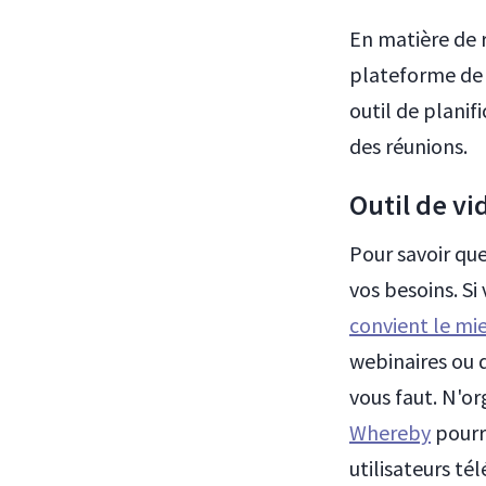
En matière de r
plateforme de 
outil de planif
des réunions.
Outil de v
Pour savoir qu
vos besoins. S
convient le mi
webinaires ou d
vous faut. N'or
Whereby
pourra
utilisateurs té