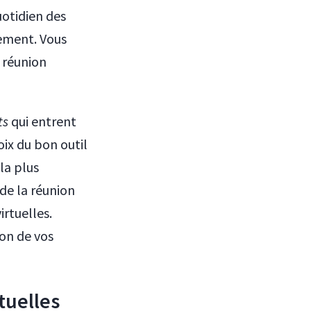
uotidien des
cement. Vous
e réunion
ts
qui entrent
oix du bon outil
la plus
 de la réunion
irtuelles.
on de vos
rtuelles