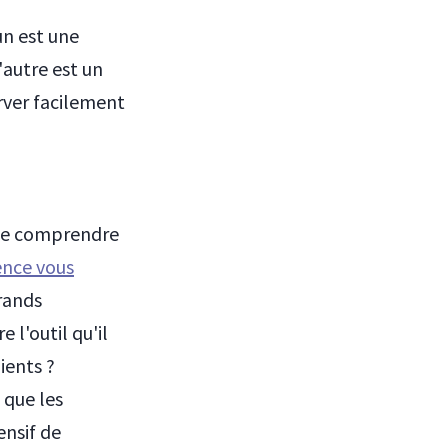
un est une
'autre est un
erver facilement
t de comprendre
ence vous
rands
e l'outil qu'il
ients ?
 que les
ensif de