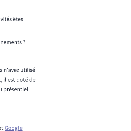
vités êtes
énements ?
 n'avez utilisé
 il est doté de
u présentiel
s
et
Google