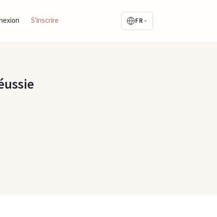
nexion
S'inscrire
FR
éussie