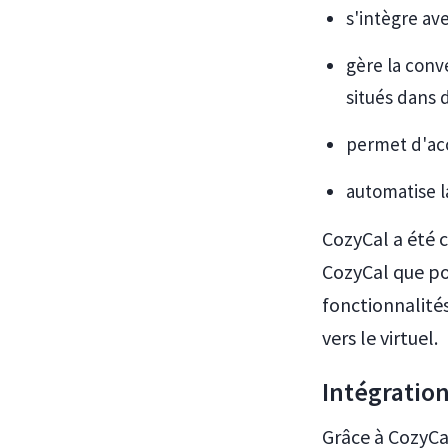
s'intègre ave
gère la conv
situés dans 
permet d'ac
automatise l
CozyCal a été c
CozyCal que pou
fonctionnalités
vers le virtuel.
Intégratio
Grâce à CozyCa