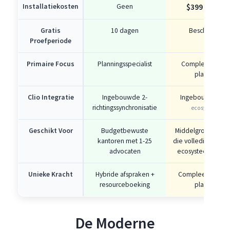
Installatiekosten
Geen
$399
eenmalig
Gratis
10 dagen
Beschikbaar
Proefperiode
Primaire Focus
Planningsspecialist
Compleet intake
platform
Clio Integratie
Ingebouwde 2-
Ingebouwd
(zelf
richtingssynchronisatie
ecosysteem)
Geschikt Voor
Budgetbewuste
Middelgrote kanto
kantoren met 1-25
die volledig in het C
advocaten
ecosysteem werk
Unieke Kracht
Hybride afspraken +
Compleet CRM m
resourceboeking
planning
De Moderne