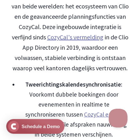
van beide werelden: het ecosysteem van Clio
en de geavanceerde planningsfuncties van
CozyCal. Deze ingebouwde integratie is
verfijnd sinds
CozyCal's vermelding
in de Clio
App Directory in 2019, waardoor een
volwassen, stabiele verbinding is ontstaan
waarop veel kantoren dagelijks vertrouwen.
Tweerichtingskalendesynchronisatie
:
Voorkomt dubbele boekingen door
evenementen in realtime te
synchroniseren tussen
CozyCal en Clio
Manage
, zodat alle afspraken nauwkeurig
Schedule a Demo
in beide systemen verschijnen.